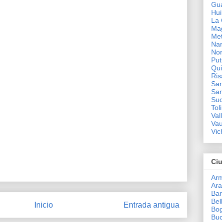
Gua
Hui
La 
Ma
Me
Nar
Nor
Pu
Qui
Ris
San
San
Su
Tol
Val
Va
Vic
Ci
Ar
Ar
Bar
Bel
Inicio
Entrada antigua
Bo
Bu