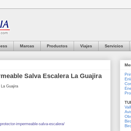
ness
Marcas
Productos
Viajes
Servicios
Me
Pri
rmeable Salva Escalera La Guajira
Enl
Co
e
La Guajira
Ene
Pro
TU
Val
Avi
Obs
Bir
-protector-impermeable-salva-escalera/
Bir