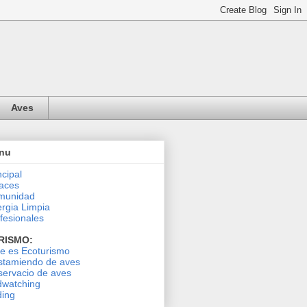
Aves
nu
ncipal
aces
munidad
rgia Limpia
fesionales
RISMO:
le es Ecoturismo
stamiendo de aves
ervacio de aves
dwatching
ding