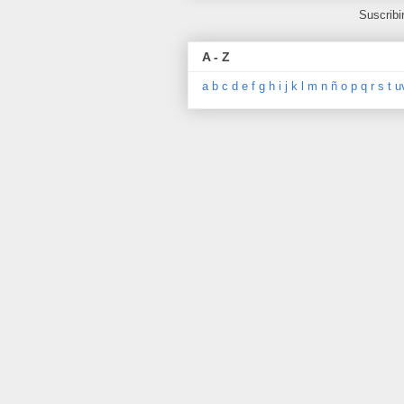
Suscribi
A - Z
a
b
c
d
e
f
g
h
i
j
k
l
m
n
ñ
o
p
q
r
s
t
u