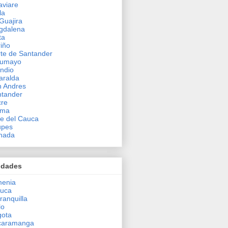
viare
la
Guajira
gdalena
ta
iño
te de Santander
tumayo
ndio
aralda
 Andres
tander
cre
ima
le del Cauca
upes
hada
udades
menia
auca
ranquilla
lo
gota
caramanga