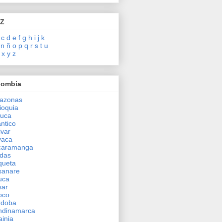
 Z
c
d
e
f
g
h
i
j
k
n
ñ
o
p
q
r
s
t
u
x
y
z
lombia
azonas
ioquia
auca
antico
ivar
yaca
caramanga
das
queta
sanare
uca
sar
oco
rdoba
ndinamarca
inia