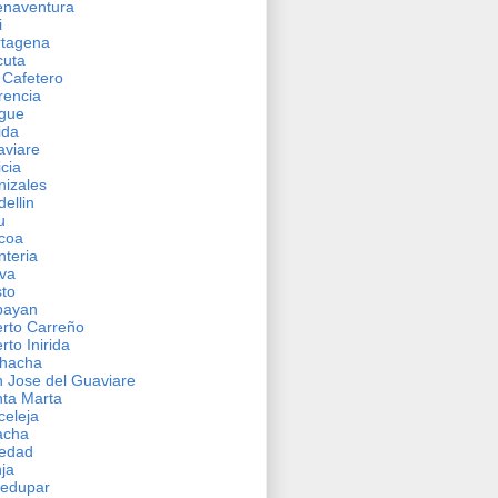
enaventura
i
rtagena
cuta
 Cafetero
rencia
gue
rida
viare
icia
izales
ellin
u
coa
teria
va
to
payan
rto Carreño
rto Inirida
ohacha
 Jose del Guaviare
ta Marta
celeja
acha
ledad
ja
ledupar