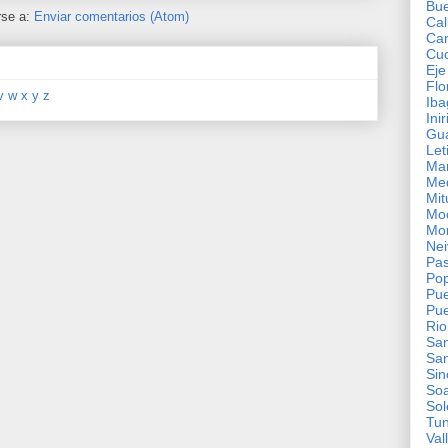
Bu
rse a:
Enviar comentarios (Atom)
Cal
Ca
Cu
Eje
Flo
v
w
x
y
z
Iba
Ini
Gua
Let
Man
Med
Mit
Mo
Mon
Nei
Pas
Po
Pue
Pue
Ri
San
San
Sin
So
So
Tun
Val