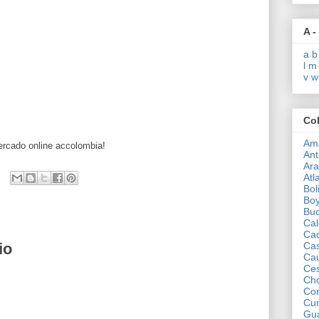
A -
a
b
l
m
v
w
Co
Am
rcado online accolombia!
Ant
Ar
Atl
Bol
Bo
Bu
Cal
Ca
Ca
io
Ca
Ce
Ch
Co
Cu
Gua